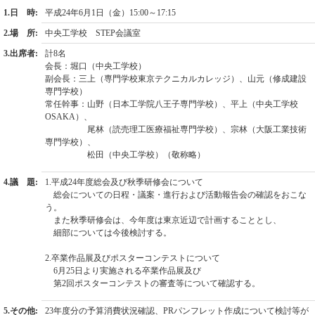
1.日 時:
平成24年6月1日（金）15:00～17:15
2.場 所:
中央工学校 STEP会議室
3.出席者:
計8名
会長：堀口（中央工学校）
副会長：三上（専門学校東京テクニカルカレッジ）、山元（修成建設
専門学校）
常任幹事：山野（日本工学院八王子専門学校）、平上（中央工学校
OSAKA）、
尾林（読売理工医療福祉専門学校）、宗林（大阪工業技術
専門学校）、
松田（中央工学校）（敬称略）
4.議 題:
1.平成24年度総会及び秋季研修会について
総会についての日程・議案・進行および活動報告会の確認をおこな
う。
また秋季研修会は、今年度は東京近辺で計画することとし、
細部については今後検討する。
2.卒業作品展及びポスターコンテストについて
6月25日より実施される卒業作品展及び
第2回ポスターコンテストの審査等について確認する。
5.その他:
23年度分の予算消費状況確認、PRパンフレット作成について検討等が