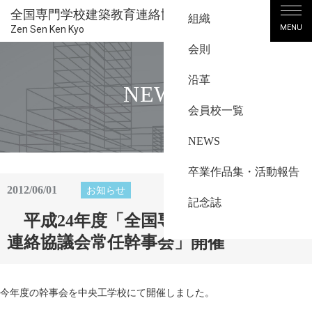
全国専門学校建築教育連絡協議会
組織
MENU
Zen Sen Ken Kyo
会則
沿革
NEWS
会員校一覧
NEWS
卒業作品集・活動報告
2012/06/01
お知らせ
記念誌
平成24年度「全国専門学校建築教育
連絡協議会常任幹事会」開催
今年度の幹事会を中央工学校にて開催しました。