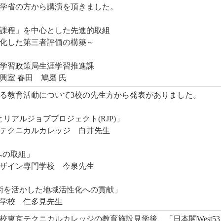
学省の方から講演を頂きました。
課程」を中心とした先進的取組
化した第三者評価の構築～
学習政策局生涯学習推進課
室 春田 鳩磨 氏
る教育活動について3校の先生方から発表がありました。
リアルジョブプロジェクト(RJP)」
クニカルカレッジ 白井先生
への取組」
イン専門学校 今泉先生
術を活かした地域活性化への貢献」
校 仁多見先生
校東京テクニカルカレッジの教育施設見学後、「日本閣West53