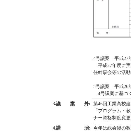
4号議案 平成2
平成27年度に実
任幹事会等の活動
5号議案 平成2
4号議案に基づ
3.議 案 外:
第46回工業高校
「プログラム・教
ナー資格制度変更
4.講 演:
今年は総会後の教