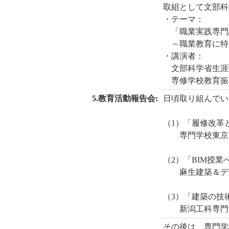
取組として文部科
・テーマ：
「職業実践専門
～職業教育に特
・講演者：
文部科学省生涯
専修学校教育振興
5.教育活動報告会:
日頃取り組んでい
（1）「履修改革と
専門学校東京テ
（2）「BIM授業
麻生建築＆デザ
（3）「建築の技
新潟工科専門学
その後は、専門学